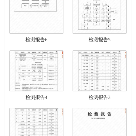
检测报告6
检测报告5
检测报告4
检测报告3