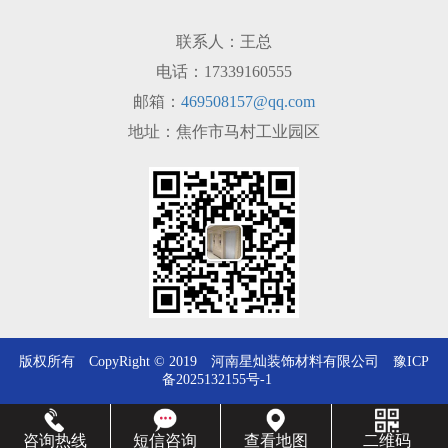
联系人：王总
电话：17339160555
邮箱：
469508157@qq.com
地址：焦作市马村工业园区
版权所有 CopyRight © 2019 河南星灿装饰材料有限公司
豫ICP
备2025132155号-1
咨询热线
短信咨询
查看地图
二维码